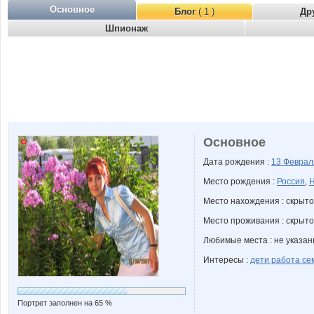
Основное
Блог
( 1 )
Др
Шпионаж
Основное
Дата рождения :
13 Февра
Место рождения :
Россия
,
Н
Место нахождения : скрыто
Место проживания : скрыто
Любимые места : не указа
Интересы :
дети работа се
Портрет заполнен на 65 %