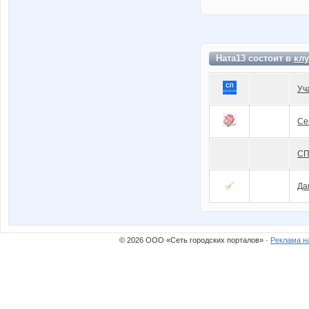
Ната13 состоит в
клу
Уч
Се
СП
Да
© 2026 ООО «Сеть городских порталов» ·
Реклама н