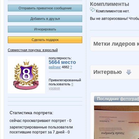
Комплименты
Отправить приватное сообщение
Комплиментов нет.
Вы не авторизованы! Чтоб
Добавить в друзья
Игнорировать
Сделать подарок
Метки лидеров
Совместная покупка: взрослый
популярность:
5664 место
рейтинг
4882
?
Интервью
Привилегированный
пользователь
8
уровня
Последние
фотогра
Статистика портрета:
сейчас просматривают портрет - 0
зарегистрированные пользователи
посетившие портрет за 7 дней - 0