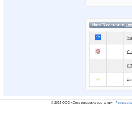
Ната13 состоит в
клу
Уч
Се
СП
Да
© 2026 ООО «Сеть городских порталов» ·
Реклама н