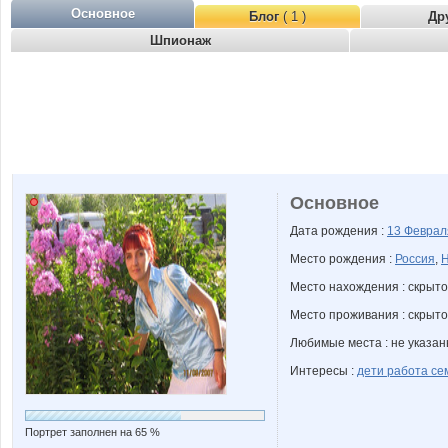
Основное
Блог
( 1 )
Др
Шпионаж
Основное
Дата рождения :
13 Февра
Место рождения :
Россия
,
Н
Место нахождения : скрыто
Место проживания : скрыто
Любимые места : не указа
Интересы :
дети работа се
Портрет заполнен на 65 %