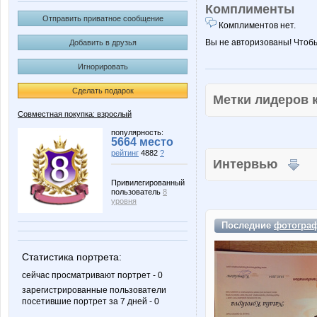
Комплименты
Отправить приватное сообщение
Комплиментов нет.
Вы не авторизованы! Чтоб
Добавить в друзья
Игнорировать
Сделать подарок
Метки лидеров
Совместная покупка: взрослый
популярность:
5664 место
рейтинг
4882
?
Интервью
Привилегированный
пользователь
8
уровня
Последние
фотогра
Статистика портрета:
сейчас просматривают портрет - 0
зарегистрированные пользователи
посетившие портрет за 7 дней - 0